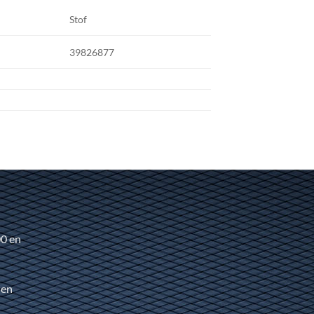
Stof
39826877
00 en
 en