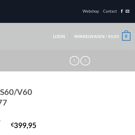
Webshop
Contact
0
LOGIN
WINKELWAGEN /
€
0,00
 S60/V60
77
7
399,95
€