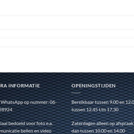
RA INFORMATIE
OPENINGSTIJDEN
 WhatsApp op nummer: 06-
Bereikbaar tussen 9.00 en 12.
28924
tussen 12.45 t/m 17.30
iaal bedoeld voor foto e.a.
Zaterdagen alleen op afspraak
unicatie bellen en video
dan tussen 10.00 en 14.00