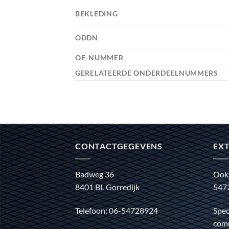
BEKLEDING
ODDN
OE-NUMMER
GERELATEERDE ONDERDEELNUMMERS
CONTACTGEGEVENS
EXT
Badweg 36
Ook
8401 BL Gorredijk
547
Telefoon: 06-54728924
Spec
comm