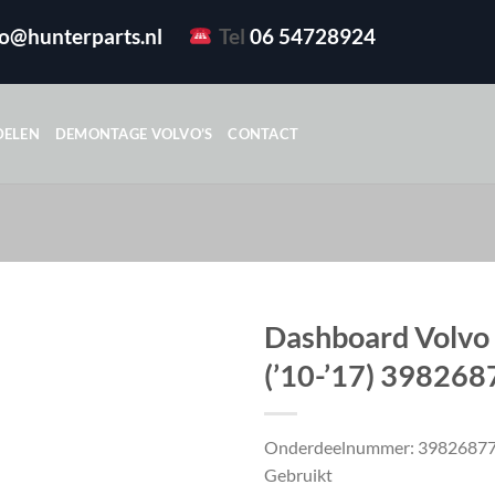
fo@hunterparts.nl
Tel
06 54728924
DELEN
DEMONTAGE VOLVO’S
CONTACT
Dashboard Volvo
(’10-’17) 398268
Onderdeelnummer: 3982687
Gebruikt