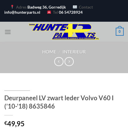
Ga
Adres
Badweg 36, Gorredijk
Contact
naar
info@hunterparts.nl
Tel
06 54728924
inhoud
0
HOME
/
INTERIEUR
Deurpaneel LV zwart leder Volvo V60 I
(’10-’18) 8635846
49,95
€