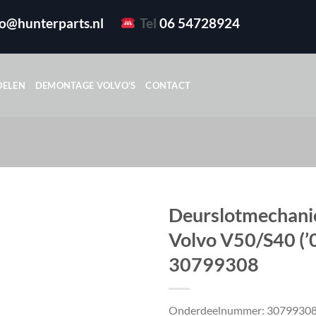
fo@hunterparts.nl
Tel
06 54728924
DELEN
DEMONTAGE VOLVO’S
CONTACT
Deurslotmechani
Volvo V50/S40 (’
30799308
Onderdeelnummer: 3079930