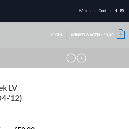
Webshop
Contact
0
LOGIN
WINKELWAGEN /
€
0,00
ek LV
04-’12)
8