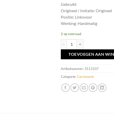
Gebruikt
Origineel / Imitatie: Origineel
Positie: Linksvoor
Werking: Handmatig
2 op voorraad
Deurslotmechaniek LV Volvo V50/
TOEVOEGEN AAN WI
Artikelnummer:
3513107
Categorie:
Carrosserie