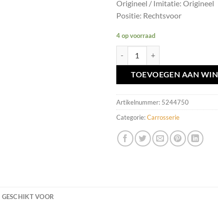
Origineel / Imitatie: Origineel
Positie: Rechtsvoor
4 op voorraad
Deurvanger RV Volvo 850 ('91-'96
TOEVOEGEN AAN WI
Artikelnummer:
5244750
Categorie:
Carrosserie
GESCHIKT VOOR