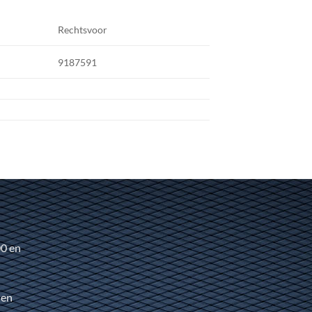
Rechtsvoor
9187591
00 en
 en