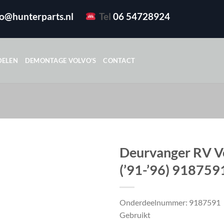
fo@hunterparts.nl
Tel
06 54728924
DELEN
DEMONTAGE VOLVO’S
CONTACT
Deurvanger RV V
(’91-’96) 918759
Onderdeelnummer: 9187591
Gebruikt