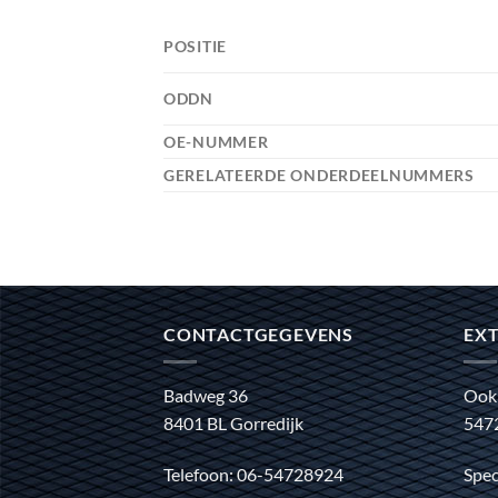
POSITIE
ODDN
OE-NUMMER
GERELATEERDE ONDERDEELNUMMERS
CONTACTGEGEVENS
EXT
Badweg 36
Ook
8401 BL Gorredijk
547
Telefoon: 06-54728924
Spec