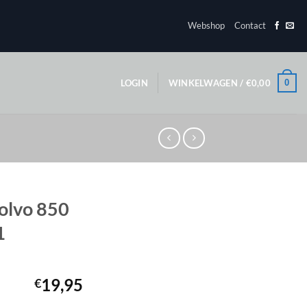
Webshop
Contact
0
LOGIN
WINKELWAGEN /
€
0,00
olvo 850
1
19,95
€