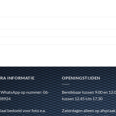
RA INFORMATIE
OPENINGSTIJDEN
 WhatsApp op nummer: 06-
Bereikbaar tussen 9.00 en 12.
28924
tussen 12.45 t/m 17.30
iaal bedoeld voor foto e.a.
Zaterdagen alleen op afspraak