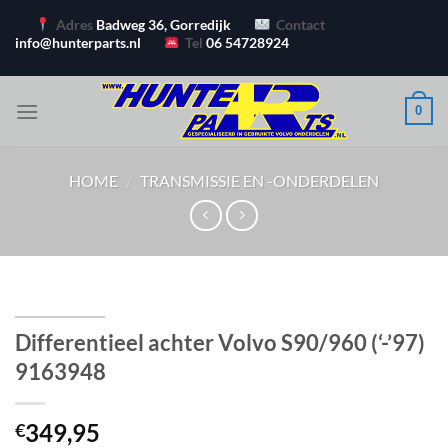
Ga
Adres
Badweg 36, Gorredijk
Contact
naar
info@hunterparts.nl
Tel
06 54728924
inhoud
0
HOME
/
TRANSMISSIE EN -ONDERDELEN
Differentieel achter Volvo S90/960 (‘-’97)
9163948
349,95
€