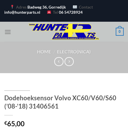
Ga
Adres
Badweg 36, Gorredijk
Contact
naar
info@hunterparts.nl
Tel
06 54728924
inhoud
0
HOME
/
ELECTRO(NICA)
Dodehoeksensor Volvo XC60/V60/S60
(’08-’18) 31406561
65,00
€