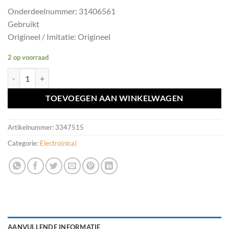
Onderdeelnummer: 31406561
Gebruikt
Origineel / Imitatie: Origineel
2 op voorraad
Dodehoeksensor Volvo XC60/V60/S60 ('08-'18) 31406561 aantal
TOEVOEGEN AAN WINKELWAGEN
Artikelnummer:
3347515
Categorie:
Electro(nica)
AANVULLENDE INFORMATIE