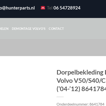
fo@hunterparts.nl
Tel
06 54728924
DELEN
DEMONTAGE VOLVO’S
CONTACT
Dorpelbekleding 
Volvo V50/S40/
(’04-’12) 864178
Onderdeelnummer: 8641784