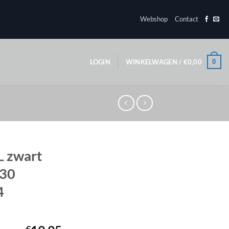
Webshop
Contact
0
LOGIN
WINKELWAGEN /
€
0,00
L zwart
C30
4