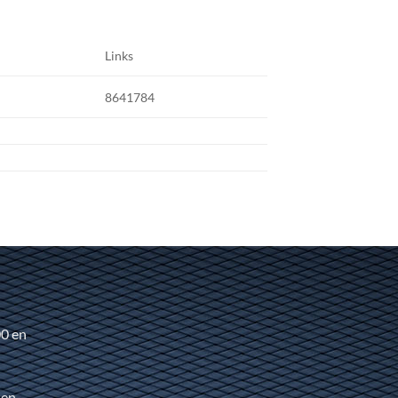
Links
8641784
00 en
 en