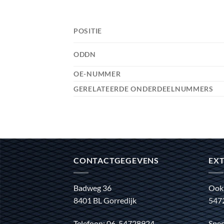
POSITIE
ODDN
OE-NUMMER
GERELATEERDE ONDERDEELNUMMERS
CONTACTGEGEVENS
EXT
Badweg 36
Ook
8401 BL Gorredijk
547
Telefoon: 06-54728924
Spec