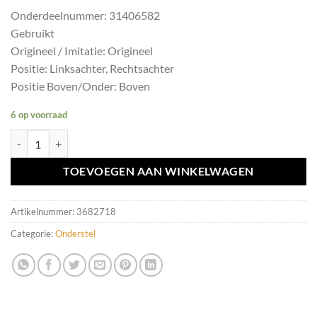
Onderdeelnummer: 31406582
Gebruikt
Origineel / Imitatie: Origineel
Positie: Linksachter, Rechtsachter
Positie Boven/Onder: Boven
6 op voorraad
Draagarm links/rechts achter Volvo V40 II ('12-'19) 31406582 aantal
TOEVOEGEN AAN WINKELWAGEN
Artikelnummer:
3682718
Categorie:
Onderstel