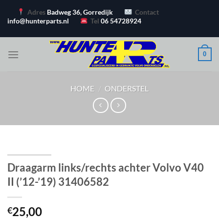
Ga
Adres
Badweg 36, Gorredijk
Contact
naar
info@hunterparts.nl
Tel
06 54728924
inhoud
0
HOME
/
ONDERSTEL
Draagarm links/rechts achter Volvo V40
II (’12-’19) 31406582
25,00
€