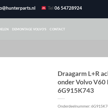
fo@hunterparts.nl
Tel
06 54728924
DELEN
DEMONTAGE VOLVO’S
CONTACT
Draagarm L+R ac
onder Volvo V60 I
6G915K743
Onderdeelnummer: 6G915K7