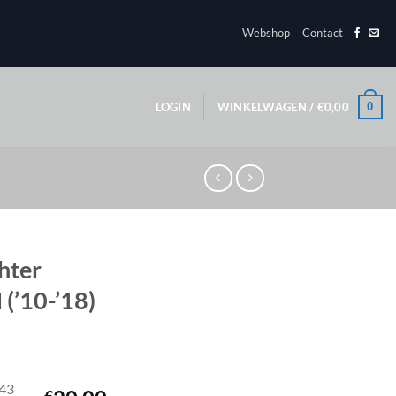
Webshop
Contact
0
LOGIN
WINKELWAGEN /
€
0,00
hter
 (’10-’18)
43