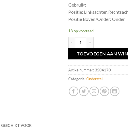
Gebruikt
Positie: Linksachter, Rechtsac
Positie Boven/Onder: Onder
13 op voorraad
Draagarm L+R achter onder Volvo 
TOEVOEGEN AAN WI
Artikelnummer:
3504170
Categorie:
Onderstel
GESCHIKT VOOR