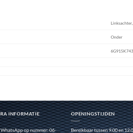
Linksachter
Onder
6G915K74
RA INFORMATIE
OPENINGSTIJDEN
 WhatsApp op nummer: 06-
Bereikbaar tussen 9.00 en 12.