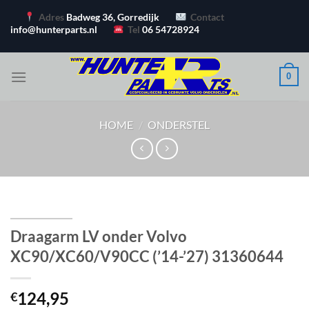
Ga
Adres
Badweg 36, Gorredijk
Contact
naar
info@hunterparts.nl
Tel
06 54728924
inhoud
0
HOME
/
ONDERSTEL
Draagarm LV onder Volvo
XC90/XC60/V90CC (’14-’27) 31360644
124,95
€