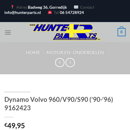
Ga
Adres
Badweg 36, Gorredijk
Contact
naar
info@hunterparts.nl
Tel
06 54728924
inhoud
0
HOME
/
MOTOR EN -ONDERDELEN
Dynamo Volvo 960/V90/S90 (’90-’96)
9162423
49,95
€