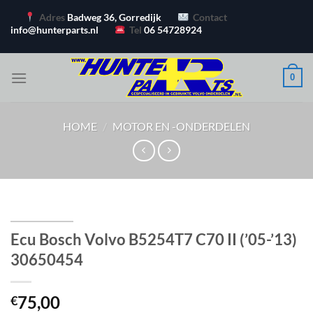
Ga
Adres
Badweg 36, Gorredijk
Contact
naar
info@hunterparts.nl
Tel
06 54728924
inhoud
0
HOME
/
MOTOR EN -ONDERDELEN
Ecu Bosch Volvo B5254T7 C70 II (’05-’13)
30650454
75,00
€