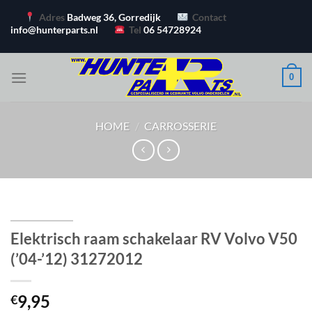
Ga
Adres
Badweg 36, Gorredijk
Contact
naar
info@hunterparts.nl
Tel
06 54728924
inhoud
0
HOME
/
CARROSSERIE
Elektrisch raam schakelaar RV Volvo V50
(’04-’12) 31272012
9,95
€