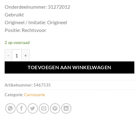
Onderdeelnummer: 31272012
Gebruikt
Origineel / Imitatie: Origineel
Positie: Rechtsvoor
2 op voorraad
Elektrisch raam schakelaar RV Volvo V50 ('04-'12) 31272012 aantal
TOEVOEGEN AAN WINKELWAGEN
Artikelnummer:
5467535
Categorie:
Carrosserie