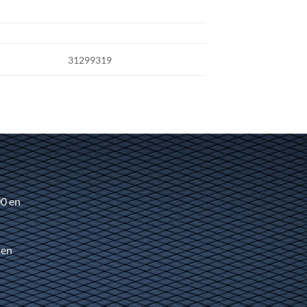
31299319
00 en
 en