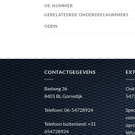
OE-NUMMER
GERELATEERDE ONDERDEELNUMMERS
ODDN
CONTACTGEGEVENS
EXT
Badweg 36
Ook
8401 BL Gorredijk
547
Telefoon: 06-54728924
Spec
comm
Telefoon buitenland: +31
opro
654728924
Wha