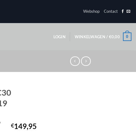
Webshop
Contact
0
LOGIN
WINKELWAGEN /
€
0,00
C30
19
9
149,95
€