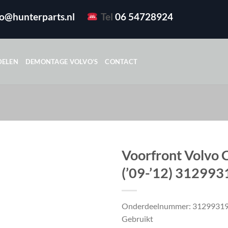
fo@hunterparts.nl
Tel
06 54728924
DELEN
DEMONTAGE VOLVO’S
CONTACT
Voorfront Volvo 
(’09-’12) 312993
Onderdeelnummer: 3129931
Gebruikt