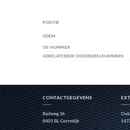
POSITIE
ODDN
OE-NUMMER
GERELATEERDE ONDERDEELNUMMERS
CONTACTGEGEVENS
EXT
Badweg 36
Ook
8401 BL Gorredijk
547