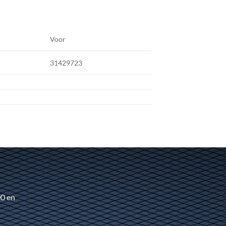
Voor
31429723
00 en