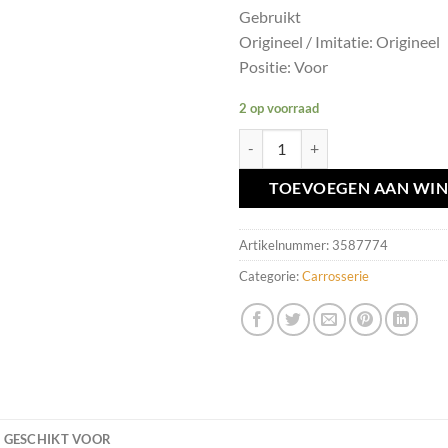
Gebruikt
Origineel / Imitatie: Origineel
Positie: Voor
2 op voorraad
Frontbalk origineel voor Volvo V6
TOEVOEGEN AAN WI
Artikelnummer:
3587774
Categorie:
Carrosserie
GESCHIKT VOOR