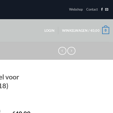
Webshop
Contact
0
LOGIN
WINKELWAGEN /
€
0,00
el voor
18)
3