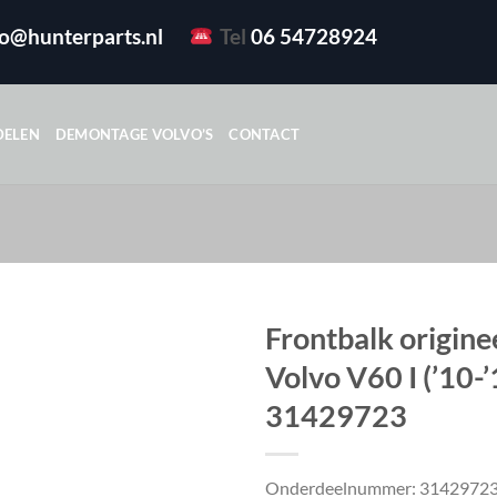
fo@hunterparts.nl
Tel
06 54728924
DELEN
DEMONTAGE VOLVO’S
CONTACT
Frontbalk origine
Volvo V60 I (’10-’
31429723
Onderdeelnummer: 3142972