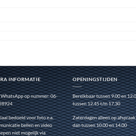
RA INFORMATIE
OPENINGSTIJDEN
 WhatsApp op nummer: 06-
Bereikbaar tussen 9.00 en 12.
28924
tussen 12.45 t/m 17.30
iaal bedoeld voor foto e.a.
Zaterdagen alleen op afspraak
unicatie bellen en video
dan tussen 10.00 en 14.00
epen niet mogelijk via