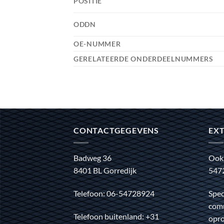
POSITIE
ODDN
OE-NUMMER
GERELATEERDE ONDERDEELNUMMERS
CONTACTGEGEVENS
EXT
Badweg 36
Ook
8401 BL Gorredijk
547
Telefoon: 06-54728924
Spec
comm
Telefoon buitenland: +31
opro