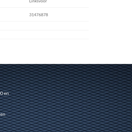
Linksvoor
31476878
00 en
 en