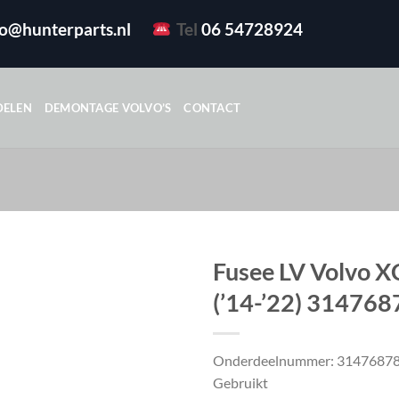
fo@hunterparts.nl
Tel
06 54728924
DELEN
DEMONTAGE VOLVO’S
CONTACT
Fusee LV Volvo X
(’14-’22) 314768
Onderdeelnummer: 3147687
Gebruikt