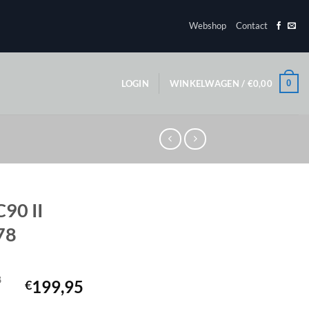
Webshop
Contact
0
LOGIN
WINKELWAGEN /
€
0,00
C90 II
78
8
199,95
€