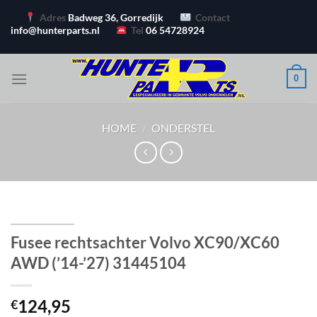
Ga
Adres
Badweg 36, Gorredijk
Contact
naar
info@hunterparts.nl
Tel
06 54728924
inhoud
0
HOME
/
ONDERSTEL
Fusee rechtsachter Volvo XC90/XC60
AWD (’14-’27) 31445104
124,95
€