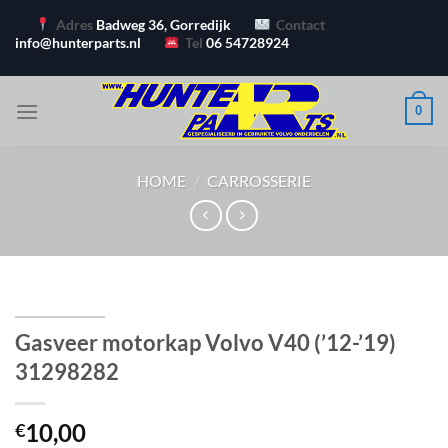
Ga
Adres
Badweg 36, Gorredijk
Contact
naar
info@hunterparts.nl
Tel
06 54728924
inhoud
0
HOME
/
CARROSSERIE
Gasveer motorkap Volvo V40 (’12-’19)
31298282
10,00
€