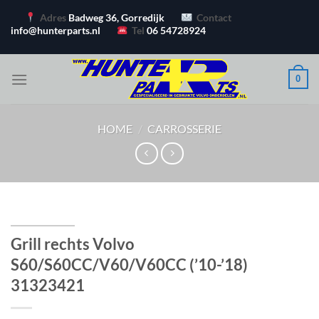
Ga
Adres
Badweg 36, Gorredijk
Contact
naar
info@hunterparts.nl
Tel
06 54728924
inhoud
0
HOME
/
CARROSSERIE
Grill rechts Volvo
S60/S60CC/V60/V60CC (’10-’18)
31323421