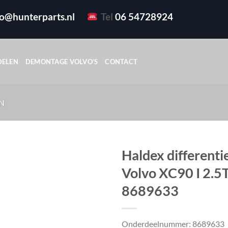
fo@hunterparts.nl
Tel
06 54728924
DELEN
DEMONTAGE VOLVO’S
CONTACT
N
Haldex differenti
Volvo XC90 I 2.5T
8689633
Onderdeelnummer: 8689633