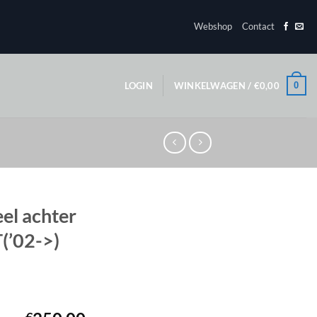
Webshop
Contact
0
LOGIN
WINKELWAGEN /
€
0,00
eel achter
(’02->)