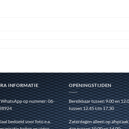
RA INFORMATIE
OPENINGSTIJDEN
 WhatsApp op nummer: 06-
Bereikbaar tussen 9.00 en 12.
28924
tussen 12.45 t/m 17.30
iaal bedoeld voor foto e.a.
Zaterdagen alleen op afspraak
unicatie bellen en video
dan tussen 10.00 en 14.00