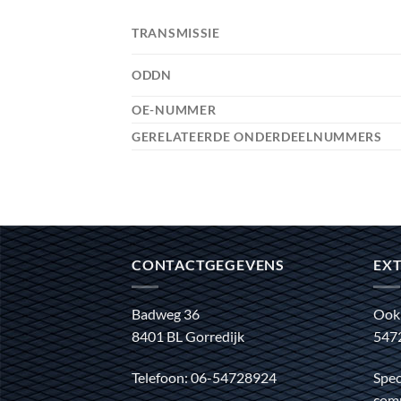
TRANSMISSIE
ODDN
OE-NUMMER
GERELATEERDE ONDERDEELNUMMERS
CONTACTGEGEVENS
EXT
Badweg 36
Ook
8401 BL Gorredijk
547
Telefoon: 06-54728924
Spec
comm