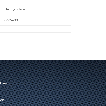
Handgeschakeld
8689633
00 en
 en