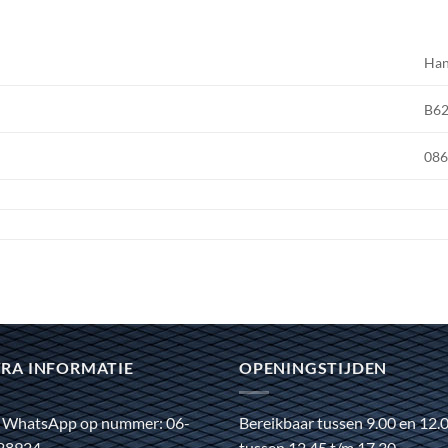
Han
B6
086
RA INFORMATIE
OPENINGSTIJDEN
 WhatsApp op nummer: 06-
Bereikbaar tussen 9.00 en 12.
28924
tussen 12.45 t/m 17.30