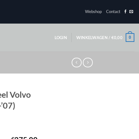
Webshop
Contact
0
LOGIN
WINKELWAGEN /
€
0,00
eel Volvo
-’07)