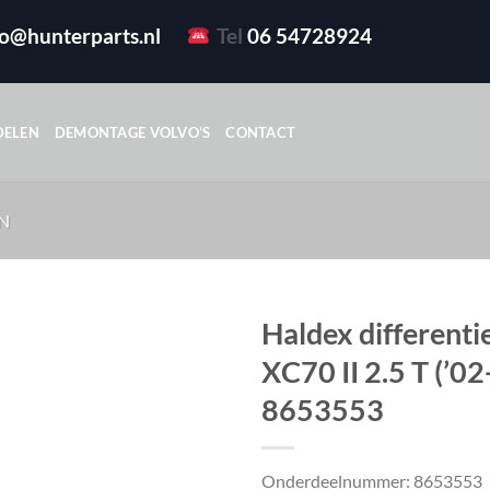
fo@hunterparts.nl
Tel
06 54728924
DELEN
DEMONTAGE VOLVO’S
CONTACT
N
Haldex differenti
XC70 II 2.5 T (’02
8653553
Onderdeelnummer: 8653553