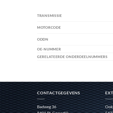
TRANSMISSIE
MOTORCODE
ODDN
OE-NUMMER
GERELATEERDE ONDERDEELNUMMERS
CONTACTGEGEVENS
EXT
Badweg 36
Ook
8401 BL Gorredijk
547