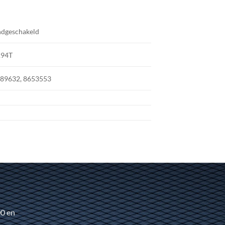
dgeschakeld
294T
89632, 8653553
00 en