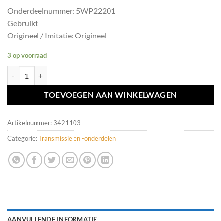
Onderdeelnummer: 5WP22201
Gebruikt
Origineel / Imitatie: Origineel
3 op voorraad
Haldexcontroller/DEM Volvo XC70/XC90 ('02-'07) 5WP22201 aantal
TOEVOEGEN AAN WINKELWAGEN
Artikelnummer:
3421103
Categorie:
Transmissie en -onderdelen
AANVULLENDE INFORMATIE