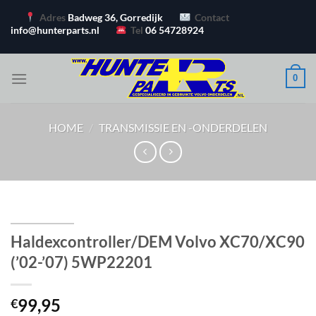
Ga
Adres
Badweg 36, Gorredijk
Contact
naar
info@hunterparts.nl
Tel
06 54728924
inhoud
0
HOME
/
TRANSMISSIE EN -ONDERDELEN
Haldexcontroller/DEM Volvo XC70/XC90
(’02-’07) 5WP22201
99,95
€