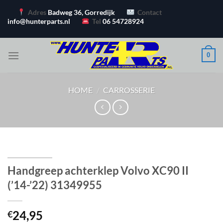
Ga
Adres
Badweg 36, Gorredijk
Contact
naar
info@hunterparts.nl
Tel
06 54728924
inhoud
0
HOME
/
CARROSSERIE
Handgreep achterklep Volvo XC90 II
(’14-’22) 31349955
24,95
€