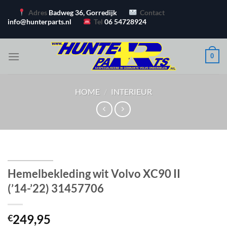
Ga
Adres
Badweg 36, Gorredijk
Contact
naar
info@hunterparts.nl
Tel
06 54728924
inhoud
0
HOME
/
INTERIEUR
Hemelbekleding wit Volvo XC90 II
(’14-’22) 31457706
249,95
€