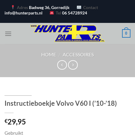
Ga
Adres
Badweg 36, Gorredijk
Contact
naar
info@hunterparts.nl
Tel
06 54728924
inhoud
0
HOME
/
ACCESSOIRES
Instructieboekje Volvo V60 I (’10-’18)
29,95
€
Gebruikt