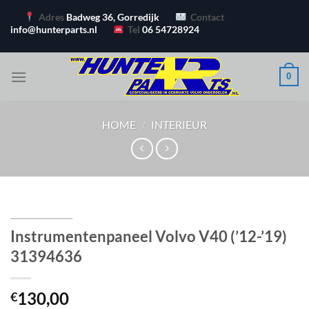
Ga
Adres
Badweg 36, Gorredijk
Contact
naar
info@hunterparts.nl
Tel
06 54728924
inhoud
0
HOME
/
INTERIEUR
Instrumentenpaneel Volvo V40 (’12-’19)
31394636
130,00
€