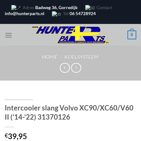
Ga
Adres
Badweg 36, Gorredijk
Contact
naar
info@hunterparts.nl
Tel
06 54728924
inhoud
0
HOME
/
KOELSYSTEEM
Intercooler slang Volvo XC90/XC60/V60
II (’14-’22) 31370126
39,95
€