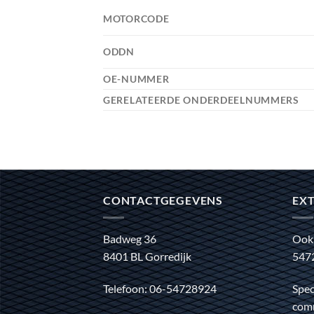
MOTORCODE
ODDN
OE-NUMMER
GERELATEERDE ONDERDEELNUMMERS
CONTACTGEGEVENS
EXT
Badweg 36
Ook
8401 BL Gorredijk
547
Telefoon: 06-54728924
Spec
comm