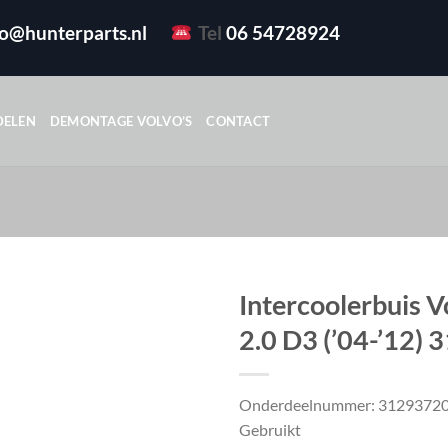
fo@hunterparts.nl
Tel
06 54728924
DELEN
DEMONTAGE VOLVO’S
CONTACT
Intercoolerbuis V
2.0 D3 (’04-’12)
Onderdeelnummer: 3129372
Gebruikt