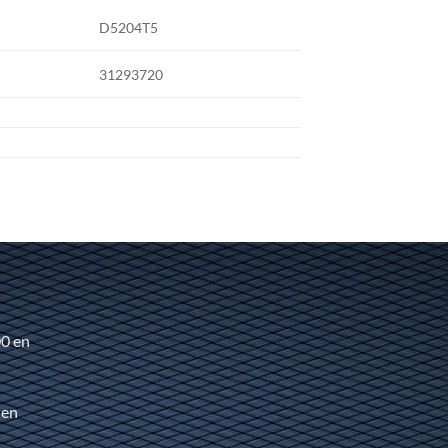
D5204T5
31293720
00 en
 en