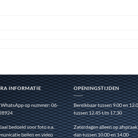
RA INFORMATIE
OPENINGSTIJDEN
 WhatsApp op nummer: 06-
Bereikbaar tussen 9.00 en 12.
28924
tussen 12.45 t/m 17.30
iaal bedoeld voor foto e.a.
Zaterdagen alleen op afspraak
unicatie bellen en video
dan tussen 10.00 en 14.00