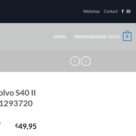
Webshop
Contact
0
LOGIN
WINKELWAGEN /
€
0,00
olvo S40 II
 31293720
0
49,95
€