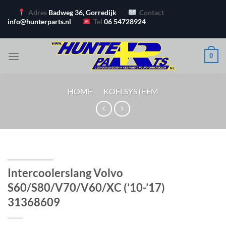
Ga
Adres
Badweg 36, Gorredijk
Contact
naar
info@hunterparts.nl
Tel
06 54728924
inhoud
0
HOME
/
KOELSYSTEEM
Intercoolerslang Volvo
S60/S80/V70/V60/XC (’10-’17)
31368609