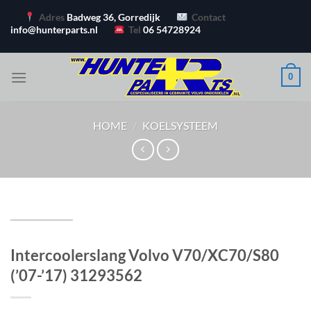
Ga
Adres
Badweg 36, Gorredijk
Contact
naar
info@hunterparts.nl
Tel
06 54728924
inhoud
0
HOME
/
KOELSYSTEEM
Intercoolerslang Volvo V70/XC70/S80
(’07-’17) 31293562