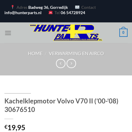
Ga
Adres
Badweg 36, Gorredijk
Contact
naar
info@hunterparts.nl
Tel
06 54728924
inhoud
0
HOME
/
VERWARMING EN AIRCO
Kachelklepmotor Volvo V70 II (’00-’08)
30676510
19,95
€