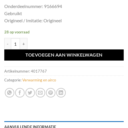
Onderdeelnummer: 9166694
Gebruikt
Origineel / Imitatie: Origineel
28 op voorraad
Kachelweerstand Volvo V70/S/V70XC/C70 ('97-'00) 9166694 aantal
TOEVOEGEN AAN WINKELWAGEN
Artikelnummer:
4017767
Categorie:
Verwarming en airco
AANVULLENDE INFORMATIE