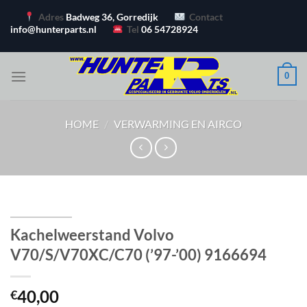
Ga
Adres
Badweg 36, Gorredijk
Contact
naar
info@hunterparts.nl
Tel
06 54728924
inhoud
0
HOME
/
VERWARMING EN AIRCO
Kachelweerstand Volvo
V70/S/V70XC/C70 (’97-’00) 9166694
40,00
€