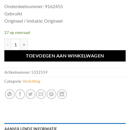
Onderdeelnummer: 9162455
Gebruikt
Origineel / Imitatie: Origineel
27 op voorraad
Knipperlichtschakelaar Volvo V70/S70 I ('97-'00) 9162455 aantal
TOEVOEGEN AAN WINKELWAGEN
Artikelnummer:
5332559
Categorie:
Verlichting
AANVULLENDE INFORMATIE