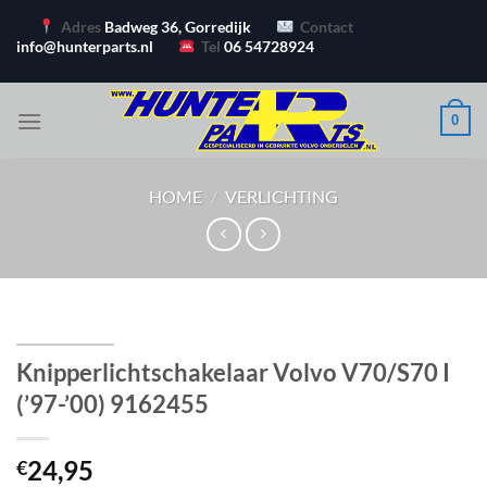
Ga
Adres
Badweg 36, Gorredijk
Contact
naar
info@hunterparts.nl
Tel
06 54728924
inhoud
0
HOME
/
VERLICHTING
Knipperlichtschakelaar Volvo V70/S70 I
(’97-’00) 9162455
24,95
€