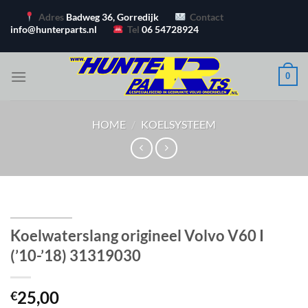
Ga
Adres
Badweg 36, Gorredijk
Contact
naar
info@hunterparts.nl
Tel
06 54728924
inhoud
0
HOME
/
KOELSYSTEEM
Koelwaterslang origineel Volvo V60 I
(’10-’18) 31319030
25,00
€