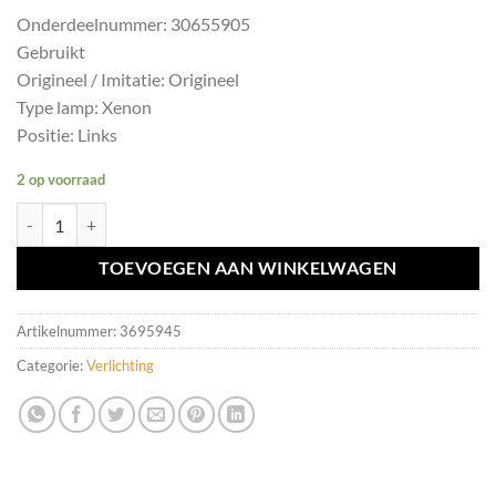
Onderdeelnummer: 30655905
Gebruikt
Origineel / Imitatie: Origineel
Type lamp: Xenon
Positie: Links
2 op voorraad
Koplamp links xenon Volvo S60/V70/XC70 ('00-'04) 30655905 aantal
TOEVOEGEN AAN WINKELWAGEN
Artikelnummer:
3695945
Categorie:
Verlichting