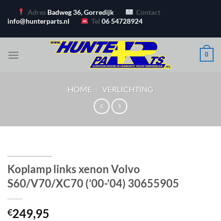
Ga
Adres
Badweg 36, Gorredijk
Contact
naar
info@hunterparts.nl
Tel
06 54728924
inhoud
0
HOME
/
VERLICHTING
Koplamp links xenon Volvo
S60/V70/XC70 (’00-’04) 30655905
249,95
€