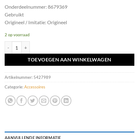
Onderdeelnummer: 8679369
Gebruikt
Origineel / Imitatie: Origineel
2 op voorraad
Krik Volvo V70/XC70/S60/S80 II ('00-'08) 8679369 aantal
TOEVOEGEN AAN WINKELWAGEN
Artikelnummer:
5427989
Categorie:
Accessoires
AANVULLENDE INFORMATIE