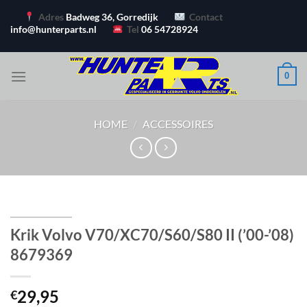
Ga
Adres
Badweg 36, Gorredijk
Contact
naar
info@hunterparts.nl
Tel
06 54728924
inhoud
0
HOME
/
ACCESSOIRES
Krik Volvo V70/XC70/S60/S80 II (’00-’08)
8679369
29,95
€