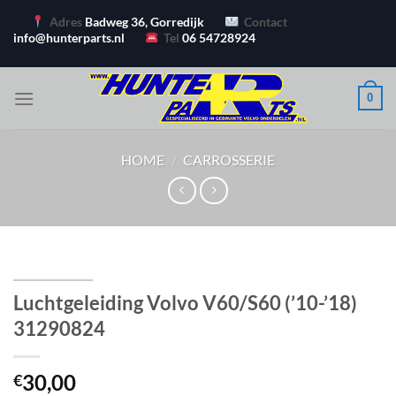
Ga
Adres
Badweg 36, Gorredijk
Contact
naar
info@hunterparts.nl
Tel
06 54728924
inhoud
0
HOME
/
CARROSSERIE
Luchtgeleiding Volvo V60/S60 (’10-’18)
31290824
30,00
€