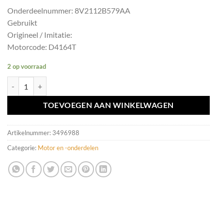
Onderdeelnummer: 8V2112B579AA
Gebruikt
Origineel / Imitatie:
Motorcode: D4164T
2 op voorraad
Luchtmassameter D4164T Volvo V70 III ('07-'17) 8V2112B579AA aant
TOEVOEGEN AAN WINKELWAGEN
Artikelnummer:
3496988
Categorie:
Motor en -onderdelen