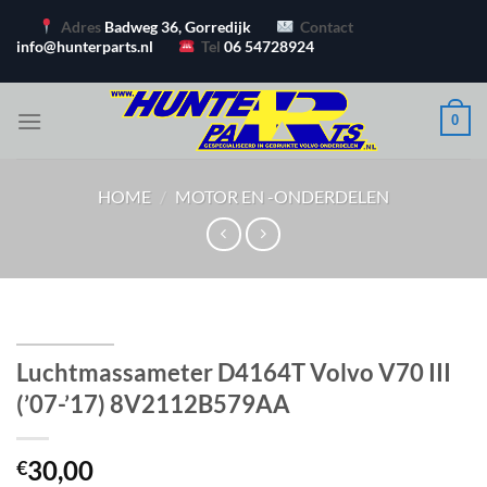
Ga
Adres
Badweg 36, Gorredijk
Contact
naar
info@hunterparts.nl
Tel
06 54728924
inhoud
0
HOME
/
MOTOR EN -ONDERDELEN
Luchtmassameter D4164T Volvo V70 III
(’07-’17) 8V2112B579AA
30,00
€