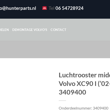
fo@hunterparts.nl
Tel
06 54728924
DELEN
DEMONTAGE VOLVO’S
CONTACT
Luchtrooster mid
Volvo XC90 I (’02
3409400
Onderdeelnummer: 3409400