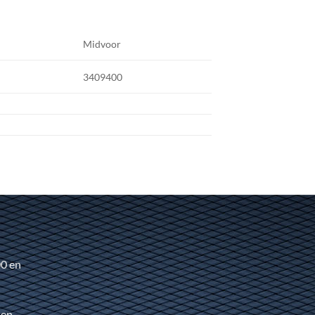
Midvoor
3409400
00 en
 en