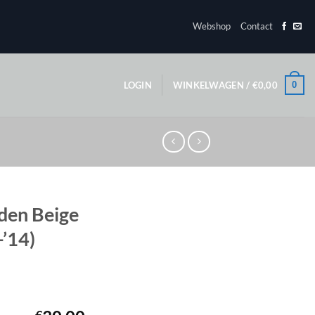
Webshop
Contact
0
LOGIN
WINKELWAGEN /
€
0,00
den Beige
-’14)