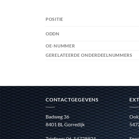
POSITIE
ODDN
OE-NUMMER
GERELATEERDE ONDERDEELNUMMERS
CONTACTGEGEVENS
EXT
Badweg 36
Ook
8401 BL Gorredijk
547
Telefoon: 06-54728924
Spec