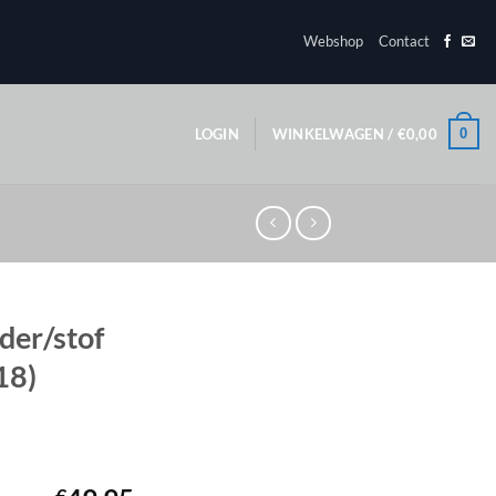
Webshop
Contact
0
LOGIN
WINKELWAGEN /
€
0,00
der/stof
18)