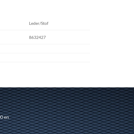
Leder/Stof
8632427
00 en