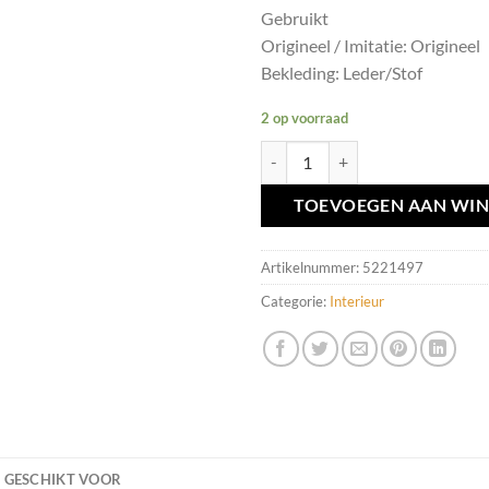
Gebruikt
Origineel / Imitatie: Origineel
Bekleding: Leder/Stof
2 op voorraad
Middenconsole leder/stof Volvo V6
TOEVOEGEN AAN WI
Artikelnummer:
5221497
Categorie:
Interieur
GESCHIKT VOOR