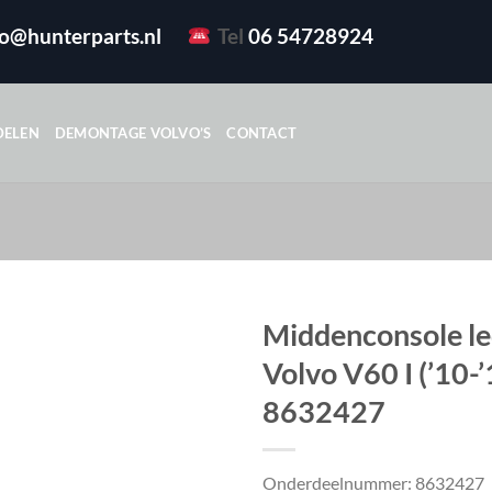
fo@hunterparts.nl
Tel
06 54728924
DELEN
DEMONTAGE VOLVO’S
CONTACT
Middenconsole le
Volvo V60 I (’10-’
8632427
Onderdeelnummer: 8632427