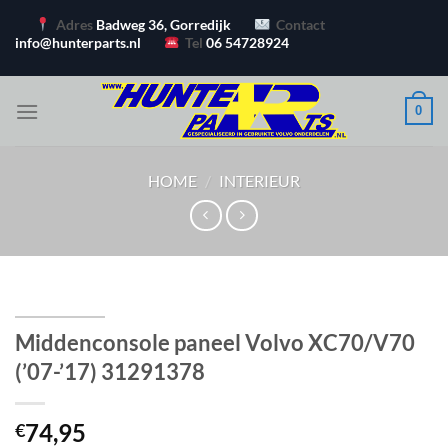
Ga
Adres
Badweg 36, Gorredijk
Contact
naar
info@hunterparts.nl
Tel
06 54728924
inhoud
0
HOME
/
INTERIEUR
Middenconsole paneel Volvo XC70/V70
(’07-’17) 31291378
74,95
€