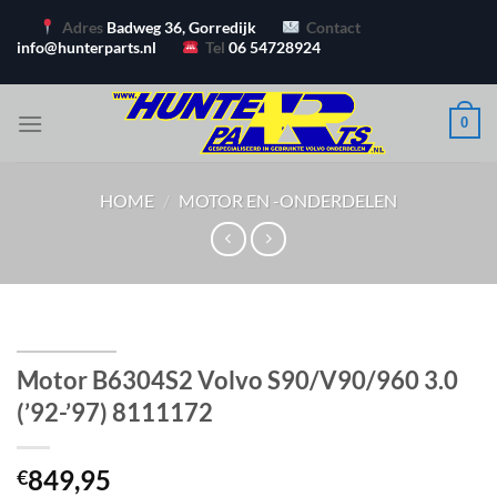
Ga
Adres
Badweg 36, Gorredijk
Contact
naar
info@hunterparts.nl
Tel
06 54728924
inhoud
0
HOME
/
MOTOR EN -ONDERDELEN
Motor B6304S2 Volvo S90/V90/960 3.0
(’92-’97) 8111172
849,95
€