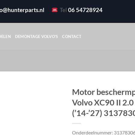
fo@hunterparts.nl
Tel
06 54728924
DELEN
DEMONTAGE VOLVO’S
CONTACT
Motor beschermp
Volvo XC90 II 2.0
(’14-’27) 313783
Onderdeelnummer: 3137830