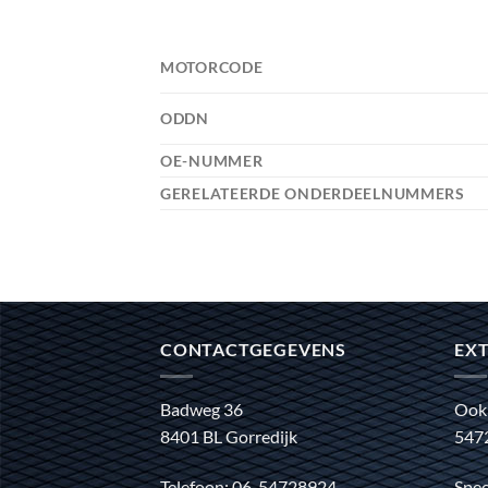
MOTORCODE
ODDN
OE-NUMMER
GERELATEERDE ONDERDEELNUMMERS
CONTACTGEGEVENS
EXT
Badweg 36
Ook
8401 BL Gorredijk
547
Telefoon: 06-54728924
Spec