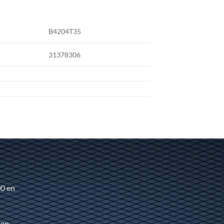
B4204T35
31378306
00 en
 en