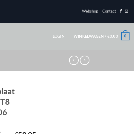
Webshop
Contact
0
LOGIN
WINKELWAGEN /
€
0,00
laat
 T8
06
6