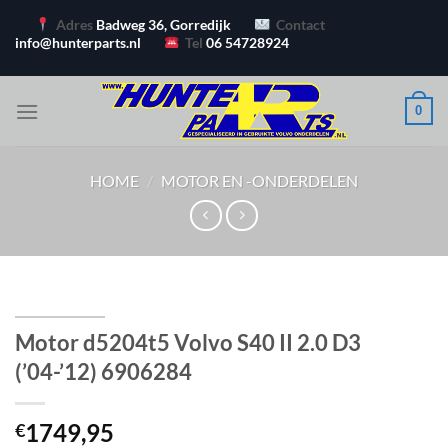
Ga
Adres
Badweg 36, Gorredijk
Contact
naar
info@hunterparts.nl
Tel
06 54728924
inhoud
0
HOME
/
MOTOR EN -ONDERDELEN
Motor d5204t5 Volvo S40 II 2.0 D3
(’04-’12) 6906284
1749,95
€