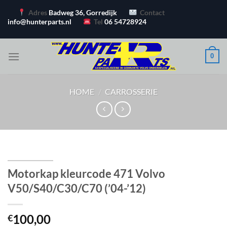
Ga
Adres
Badweg 36, Gorredijk
Contact
naar
info@hunterparts.nl
Tel
06 54728924
inhoud
0
HOME
/
CARROSSERIE
Motorkap kleurcode 471 Volvo
V50/S40/C30/C70 (’04-’12)
100,00
€