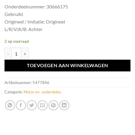
Onderdeelnummer: 30666175
Gebruikt
Origineel / Imitatie: Origineel
L/R/V/A/B: Achter
2 op voorraad
Motorsteun A Volvo V70/S60/S80/XC90 II ('00-'08) 30666175 aantal
TOEVOEGEN AAN WINKELWAGEN
Artikelnummer:
5477846
Categorie:
Motor en -onderdelen