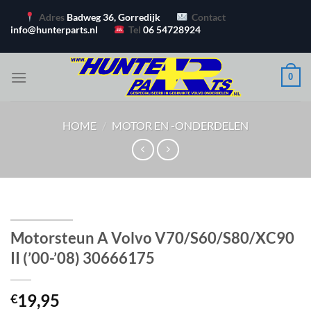
Ga
Adres
Badweg 36, Gorredijk
Contact
naar
info@hunterparts.nl
Tel
06 54728924
inhoud
0
HOME
/
MOTOR EN -ONDERDELEN
Motorsteun A Volvo V70/S60/S80/XC90
II (’00-’08) 30666175
19,95
€