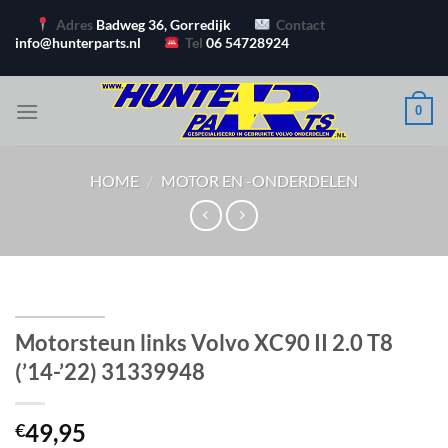
Ga
Adres
Badweg 36, Gorredijk
Contact
naar
info@hunterparts.nl
Tel
06 54728924
inhoud
0
HOME
/
MOTOR EN -ONDERDELEN
Motorsteun links Volvo XC90 II 2.0 T8
(’14-’22) 31339948
49,95
€