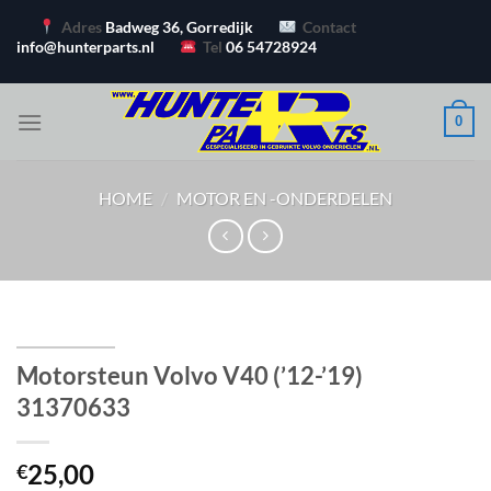
Ga
Adres
Badweg 36, Gorredijk
Contact
naar
info@hunterparts.nl
Tel
06 54728924
inhoud
0
HOME
/
MOTOR EN -ONDERDELEN
Motorsteun Volvo V40 (’12-’19)
31370633
25,00
€