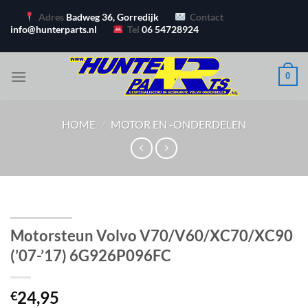
Ga
Adres
Badweg 36, Gorredijk
Contact
naar
info@hunterparts.nl
Tel
06 54728924
inhoud
0
HOME
/
MOTOR EN -ONDERDELEN
Motorsteun Volvo V70/V60/XC70/XC90
(’07-’17) 6G926P096FC
24,95
€