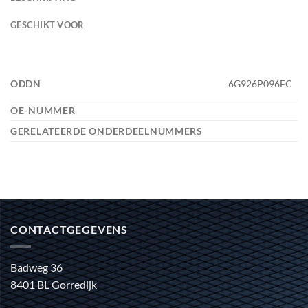
GESCHIKT VOOR
ODDN
6G926P096FC
OE-NUMMER
GERELATEERDE ONDERDEELNUMMERS
CONTACTGEGEVENS
Badweg 36
8401 BL Gorredijk