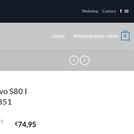
Webshop
Contact
0
LOGIN
WINKELWAGEN /
€
0,00
vo S80 I
6351
51
74,95
€