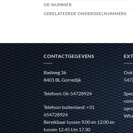
OE-NUMMER
GERELATEERDE ONDERDEELNUMMERS
CONTACTGEGEVENS
EXT
Badweg 36
Ook
8401 BL Gorredijk
547
Telefoon: 06-54728924
Spec
comm
Telefoon buitenland: +31
opro
654728924
Wha
Bereikbaar tussen 9.00 en 12.00 en
tussen 12.45 t/m 17.30