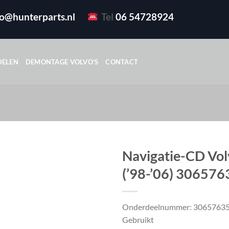
fo@hunterparts.nl
Tel
06 54728924
DELEN
DEMONTAGE VOLVO’S
CONTACT
Navigatie-CD Vol
(’98-’06) 30657
Onderdeelnummer: 3065763
Gebruikt